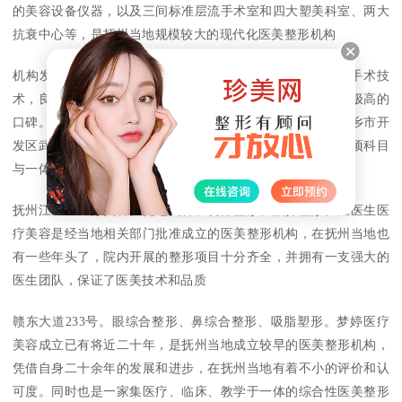
的美容设备仪器，以及三间标准层流手术室和四大塑美科室、两大
抗衰中心等，是抚州当地规模较大的现代化医美整形机构
机构发展数十年，赢得了市场的高度认证和肯定，娴熟的手术技
术，良好的服务理念，无论在行业还是客户当中都建立起了极高的
口碑。萍乡市人民医院整形科成立的时间比较长，坐落于萍乡市开
发区武功山中大道，而且是一所基于科研医疗教学环保的多项科目
与一体的整形医院
抚州江医生医疗美容。光电美容、胸部整形、眼鼻整形。江医生医
疗美容是经当地相关部门批准成立的医美整形机构，在抚州当地也
有一些年头了，院内开展的整形项目十分齐全，并拥有一支强大的
医生团队，保证了医美技术和品质
赣东大道233号。眼综合整形、鼻综合整形、吸脂塑形。梦婷医疗
美容成立已有将近二十年，是抚州当地成立较早的医美整形机构，
凭借自身二十余年的发展和进步，在抚州当地有着不小的评价和认
可度。同时也是一家集医疗、临床、教学于一体的综合性医美整形