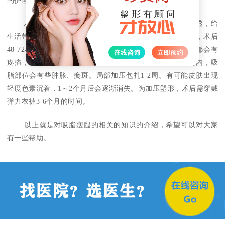
的护理工作。
术后护理：术后1-2天内伤口内会有渗液，会使敷料湿透，给
生活带来不便，需及时更换敷料。术后伤口内会放置引流条，术后
48-72小时需到医院复查，拔除引流。术后1-4天内，活动时都会有
疼痛，这是正常现象，但一般不影响生活自理。术后1-2周内，吸
脂部位会有些肿胀、瘀斑。局部加压包扎1-2周。有可能皮肤出现
轻度色素沉着，1～2个月后会逐渐消失。为加压塑形，术后需穿戴
弹力衣裤3-6个月的时间。
以上就是对吸脂瘦腿的相关的知识的介绍，希望可以对大家
有一些帮助。