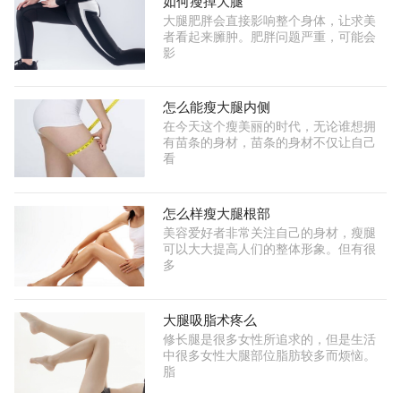
如何瘦掉大腿
大腿肥胖会直接影响整个身体，让求美
者看起来臃肿。肥胖问题严重，可能会
影
怎么能瘦大腿内侧
在今天这个瘦美丽的时代，无论谁想拥
有苗条的身材，苗条的身材不仅让自己
看
怎么样瘦大腿根部
美容爱好者非常关注自己的身材，瘦腿
可以大大提高人们的整体形象。但有很
多
大腿吸脂术疼么
修长腿是很多女性所追求的，但是生活
中很多女性大腿部位脂肪较多而烦恼。
脂