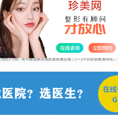
是最传统的方式，用专用的吸脂机通过皮肤小切口将吸脂管插入
堆积脂肪抽吸到体外，以达到重塑大腿外形的目的。
术后1-2天内伤口内会有渗液，会使敷料湿透，给生活带来不便，
内会放置引流条，术后48-72小时需到医院复查，拔除引流。术后1-
，这是正常现象，但一般不影响生活自理。术后1-2周内，吸脂部位会
包扎1-2周。有可能皮肤出现轻度色素沉着，1～2个月后会逐渐消失。