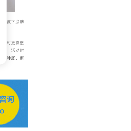
大腿皮下脂肪
需及时更换敷
4天内，活动时
有些肿胀、瘀