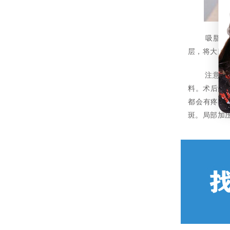
吸脂瘦大腿
层，将大腿
注意事项：
料。术后伤口
都会有疼痛
斑。局部加压