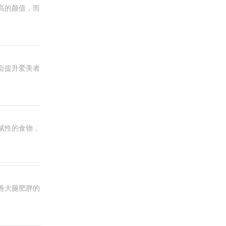
高的颜值，而
会提升爱美者
腻性的食物，
善大腿肥胖的