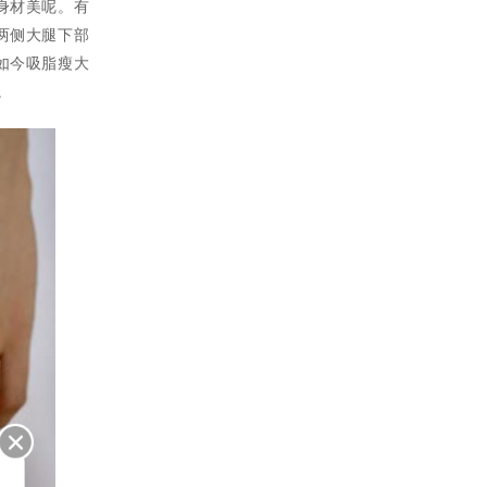
身材美呢。有
两侧大腿下部
如今吸脂瘦大
。