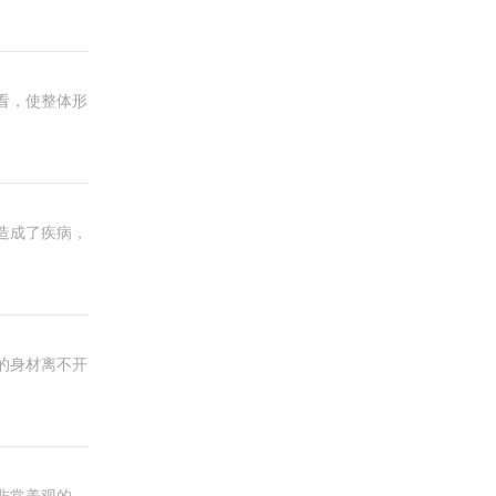
看，使整体形
造成了疾病，
的身材离不开