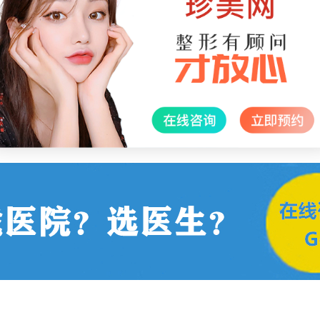
吸脂恢复快，它在精确瓦解人体多余脂肪的同时有效阻断脂肪细胞
力大腿吸脂适合的人是在年龄一般在18-55岁，大腿脂肪局部堆积的
心肺疾病;严重的药物过敏史;血栓性静脉炎;出凝血障碍等)的情况下
。水动力吸脂手术能快速的减掉大腿的多余脂肪，是一种微创无痛的吸
明显，风险也很小。