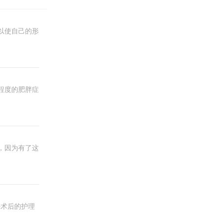
以使自己的形
程度的肥胖症
，因为有了这
好术后的护理