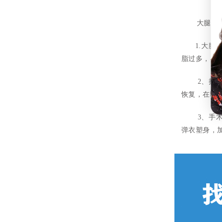
大腿抽脂的
1.大
脂过多，导
2、抽脂后
恢复，在吸
3、手术后
弹衣塑身，