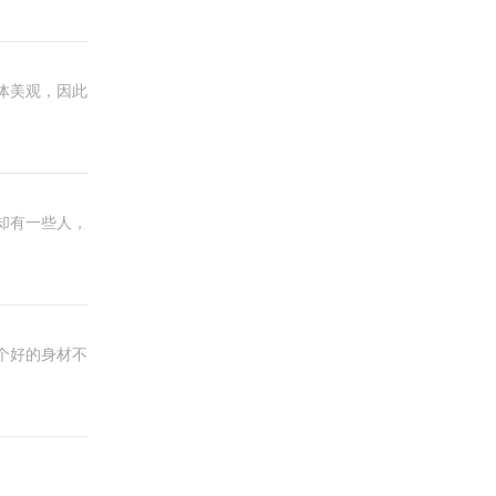
体美观，因此
却有一些人，
个好的身材不