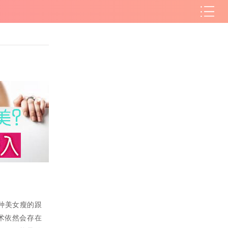
种美女瘦的跟
术依然会存在