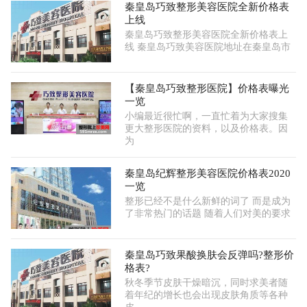
秦皇岛巧致整形美容医院全新价格表
上线
秦皇岛巧致整形美容医院全新价格表上
线 秦皇岛巧致美容医院地址在秦皇岛市
【秦皇岛巧致整形医院】价格表曝光
一览
小编最近很忙啊，一直忙着为大家搜集
更大整形医院的资料，以及价格表。因
为
秦皇岛纪辉整形美容医院价格表2020
一览
整形已经不是什么新鲜的词了 而是成为
了非常热门的话题 随着人们对美的要求
秦皇岛巧致果酸换肤会反弹吗?整形价
格表?
秋冬季节皮肤干燥暗沉，同时求美者随
着年纪的增长也会出现皮肤角质等各种